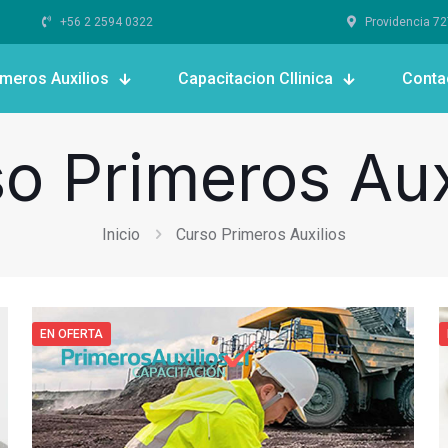
+56 2 2594 0322
Providencia 727,
imeros Auxilios
Capacitacion Cllinica
Conta
o Primeros Aux
Inicio
Curso Primeros Auxilios
EN OFERTA