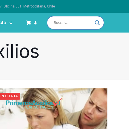
 Oficina 301, Metropolitana, Chile
cto
ilios
EN OFERTA