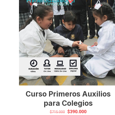
Curso Primeros Auxilios
para Colegios
El
El
$
390.000
$
715.000